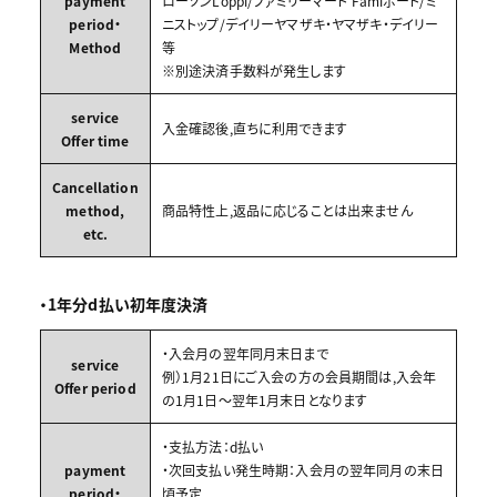
payment
ローソンLoppi/ファミリーマート Famiポート/ミ
period・
ニストップ/デイリーヤマザキ・ヤマザキ・デイリー
Method
等
※別途決済手数料が発生します
service
入金確認後,直ちに利用できます
Offer time
Cancellation
method,
商品特性上,返品に応じることは出来ません
etc.
・1年分d払い初年度決済
・入会月の翌年同月末日まで
service
例）1月21日にご入会の方の会員期間は,入会年
Offer period
の1月1日～翌年1月末日となります
・支払方法：d払い
payment
・次回支払い発生時期：入会月の翌年同月の末日
period・
頃予定