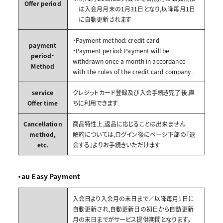
Offer period
は入会月月末の1月31日となり,以降毎月1日
に自動更新されます
・Payment method: credit card
payment
・Payment period: Payment will be
period・
withdrawn once a month in accordance
Method
with the rules of the credit card company.
service
クレジットカード登録及び入会手続き完了後,直
Offer time
ちに利用できます
Cancellation
商品特性上,返品に応じることは出来ません
method,
解約については,ログイン後にページ下部の『退
etc.
会する』よりお手続きいただけます
・au Easy Payment
入会日より入会月の末日まで／以降毎月1日に
自動更新され,自動更新日の初日から自動更新
月の末日までがサービス提供期間となります。