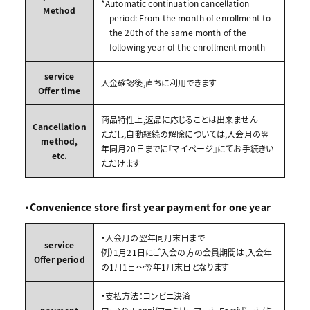
*Automatic continuation cancellation
Method
period: From the month of enrollment to
the 20th of the same month of the
following year of the enrollment month
service
入金確認後,直ちに利用できます
Offer time
商品特性上,返品に応じることは出来ません
Cancellation
ただし,自動継続の解除については,入会月の翌
method,
年同月20日までに『マイページ』にてお手続きい
etc.
ただけます
・Convenience store first year payment for one year
・入会月の翌年同月末日まで
service
例）1月21日にご入会の方の会員期間は,入会年
Offer period
の1月1日～翌年1月末日となります
・支払方法：コンビニ決済