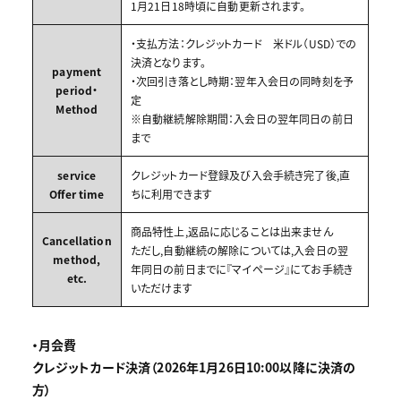
1月21日18時頃に自動更新されます。
・支払方法：クレジットカード 米ドル（USD）での
決済となります。
payment
・次回引き落とし時期：翌年入会日の同時刻を予
period・
定
Method
※自動継続解除期間：入会日の翌年同日の前日
まで
service
クレジットカード登録及び入会手続き完了後,直
Offer time
ちに利用できます
商品特性上,返品に応じることは出来ません
Cancellation
ただし,自動継続の解除については,入会日の翌
method,
年同日の前日までに『マイページ』にてお手続き
etc.
いただけます
・月会費
クレジットカード決済（2026年1月26日10:00以降に決済の
方）