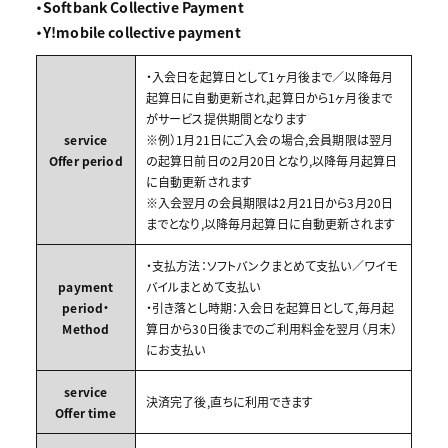
・Softbank Collective Payment
・Y!mobile collective payment
・入会日を起算日として1ヶ月後まで／以降毎月
起算日に自動更新され,起算日から1ヶ月後まで
がサービス提供期間となります
service
※例）1月21日にご入会の場合,会員期限は翌月
Offer period
の起算日前日の2月20日となり,以降毎月起算日
に自動更新されます
※入会翌月の会員期限は2月21日から3月20日
までとなり,以降毎月起算日に自動更新されます
・支払方法：ソフトバンクまとめて支払い／ワイモ
payment
バイルまとめて支払い
period・
・引き落とし時期：入会日を起算日として,毎月起
Method
算日から30日後までのご利用料金を翌月（月末）
にお支払い
service
決済完了後,直ちに利用できます
Offer time