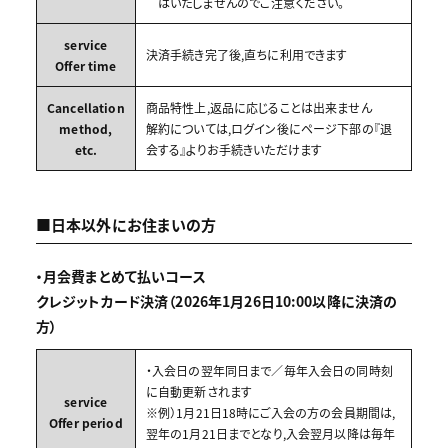
はいたしませんのでご注意ください。
service
決済手続き完了後,直ちに利用できます
Offer time
Cancellation
商品特性上,返品に応じることは出来ません
method,
解約については,ログイン後にページ下部の『退
etc.
会する』よりお手続きいただけます
■日本以外にお住まいの方
・月会費まとめて払いコース
クレジットカード決済（2026年1月26日10:00以降に決済の
方）
・入会日の翌年同日まで／毎年入会日の同時刻
に自動更新されます
service
※例）1月21日18時にご入会の方の会員期間は,
Offer period
翌年の1月21日までとなり,入会翌月以降は毎年