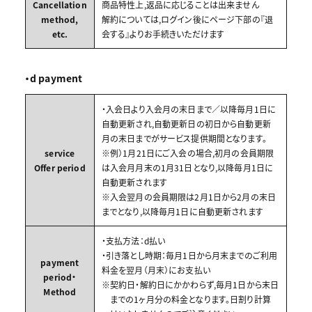
Cancellation
商品特性上,返品に応じることは出来ません
method,
解約については,ログイン後にページ下部の『退
etc.
会する』よりお手続きいただけます
・d payment
・入会日より入会月の末日まで／以降毎月1日に
自動更新され,自動更新日の初日から自動更新
月の末日までがサービス提供期間となります。
service
※例）1月21日にご入会の場合,初月の会員期限
Offer period
は入会月月末の1月31日となり,以降毎月1日に
自動更新されます
※入会翌月の会員期限は2月1日から2月の末日
までとなり,以降毎月1日に自動更新されます
・支払方法：d払い
・引き落とし時期：毎月1日から月末までのご利用
payment
料金を翌月（月末）にお支払い
period・
※契約日・解約日にかかわらず,毎月1日から末日
Method
までの1ヶ月分の料金となります。日割り計算