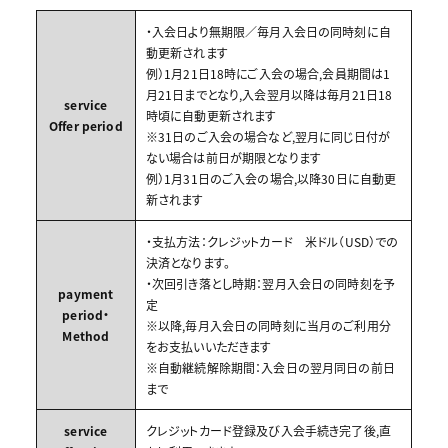
・入会日より無期限／毎月入会日の同時刻に自
動更新されます
例）1月21日18時にご入会の場合,会員期間は1
月21日までとなり,入会翌月以降は毎月21日18
service
時頃に自動更新されます
Offer period
※31日のご入会の場合など,翌月に同じ日付が
ない場合は前日が期限となります
例）1月31日のご入会の場合,以降30日に自動更
新されます
・支払方法：クレジットカード 米ドル（USD）での
決済となります。
・次回引き落とし時期：翌月入会日の同時刻を予
payment
定
period・
※以降,毎月入会日の同時刻に当月のご利用分
Method
をお支払いいただきます
※自動継続解除期間：入会日の翌月同日の前日
まで
service
クレジットカード登録及び入会手続き完了後,直