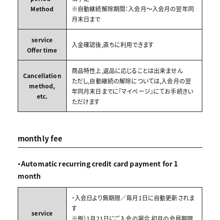
Method
※自動継続解除期間：入会月～入会月の翌年同
月末日まで
service
入金確認後,直ちに利用できます
Offer time
商品特性上,返品に応じることは出来ません
Cancellation
ただし,自動継続の解除については,入会月の翌
method,
年同月末日までに『マイページ』にてお手続きい
etc.
ただけます
monthly fee
・Automatic recurring credit card payment for 1
month
・入会日より無期限／毎月1日に自動更新されま
す
service
※例）1月21日にご入会の場合,初月の会員期限