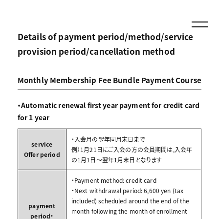
Details of payment period/method/service
provision period/cancellation method
Monthly Membership Fee Bundle Payment Course
・Automatic renewal first year payment for credit card
for 1 year
・入会月の翌年同月末日まで
service
例）1月21日にご入会の方の会員期間は,入会年
Offer period
の1月1日～翌年1月末日となります
・Payment method: credit card
・Next withdrawal period: 6,600 yen (tax
included) scheduled around the end of the
payment
month following the month of enrollment
period・