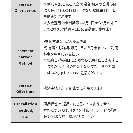
service
※例）1月21日にご入会の場合,初月の会員期限
Offer period
は入会月月末の1月31日となり,以降毎月1日に
自動更新されます
※入会翌月の会員期限は2月1日から2月の末日
までとなり,以降毎月1日に自動更新されます
・支払方法：auかんたん決済
・引き落とし時期：毎月1日から月末までのご利用
payment
料金を翌月にお支払い
period・
※契約日・解約日にかかわらず,毎月1日から末日
Method
までの1ヶ月分の料金となります。日割り計算
はいたしませんのでご注意ください。
service
決済手続き完了後,直ちに利用できます
Offer time
Cancellation
商品特性上,返品に応じることは出来ません
method,
解約については,ログイン後にページ下部の『退
etc.
会する』よりお手続きいただけます