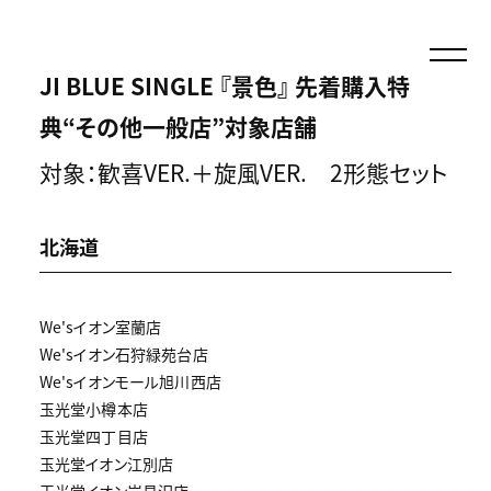
JI BLUE SINGLE 『景色』 先着購入特
典“その他一般店”対象店舗
対象：歓喜VER.＋旋風VER. 2形態セット
北海道
We'sイオン室蘭店
We'sイオン石狩緑苑台店
We'sイオンモール旭川西店
玉光堂小樽本店
玉光堂四丁目店
玉光堂イオン江別店
玉光堂イオン岩見沢店