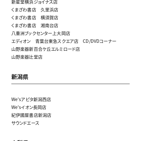
新星堂横浜ジョイナス店
くまざわ書店 久里浜店
くまざわ書店 横須賀店
くまざわ書店 湘南台店
八重洲ブックセンター上大岡店
エディオン 青葉台東急スクエア店 CD/DVDコーナー
山野楽器新百合ケ丘エルミロード店
山野楽器辻堂店
新潟県
We'sアピタ新潟西店
We'sイオン長岡店
紀伊國屋書店新潟店
サウンドエース