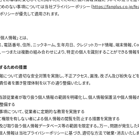
定めのない事項については当社プライバシーポリシー（
https://fanplus.co.jp/fe
ポリシーが優先して適用されます。
個人情報」とは、
レス、電話番号、住所、ニックネーム、生年月日、 クレジットカード情報、端末情報、C
ち、一つまたは複数の組み合わせにより、特定の個人を識別することができる情報を
理するための措置
報について適切な安全対策を実施し、不正アクセス、漏洩、改ざん及び紛失など
責任者を置き管理体制を以下の通り整備いたします。
当該従業者が取り扱う個人情報の範囲を明確化し、個人情報保護法や個人情報
整備する
事項について、従業者に定期的な教育を実施する
て権限を有しない者による個人情報の閲覧を防止する措置を実施する
及び取り扱う個人情報データベース等の範囲を限定する。万一、問題が発生した
た個人情報は当社プライバシーポリシーに基づき、適切な方法で破棄・消去いたしま