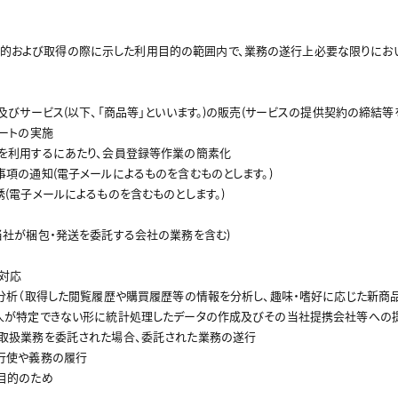
的および取得の際に示した利用目的の範囲内で、業務の遂行上必要な限りにおい
ンツ及びサービス(以下、「商品等」といいます。)の販売(サービスの提供契約の締結等
ケートの実施
ビスを利用するにあたり、会員登録等作業の簡素化
な事項の通知(電子メールによるものを含むものとします。)
勧誘(電子メールによるものを含むものとします。)
(当社が梱包・発送を委託する会社の業務を含む)
ス対応
調査・分析（取得した閲覧履歴や購買履歴等の情報を分析し、趣味・嗜好に応じた新
を個人が特定できない形に統計処理したデータの作成及びその当社提携会社等への
報の取扱業務を委託された場合、委託された業務の遂行
の行使や義務の履行
る目的のため