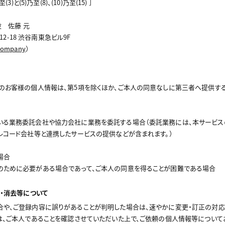
と(5)乃至(8)、(10)乃至(15) ］
役 佐藤 元
3-12-18 渋谷南東急ビル9F
/company
）
のお客様の個人情報は、第5項を除くほか、ご本人の同意なしに第三者へ提供する
いる業務委託会社や協力会社に業務を委託する場合（委託業務には、本サービスの
レコード会社等と連携したサービスの提供などが含まれます。）
場合
のために必要がある場合であって、ご本人の同意を得ることが困難である場合
止・消去等について
合や、ご登録内容に誤りがあることが判明した場合は、速やかに変更・訂正の対応
は、ご本人であることを確認させていただいた上で、ご依頼の個人情報等について