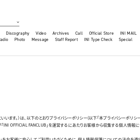
Discography
Video
Archives
Call
Official Store
INI MAIL
adio
Photo
Message
Staff Report
INI Type Check
Special
社」といいます。）は、以下のとおりプライバシーポリシー(以下「本プライバシーポリシー
「INI OFFICIAL FANCLUB」を運営するにあたりお客様から収集する個
 FANCLUB」をお客様に安心してご利用いただくために、個人情報保護についての法