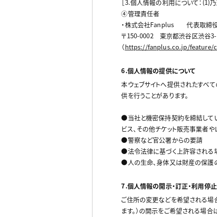
［3.個人情報の利用について：(1)乃至(3)
④管理責任者
・株式会社Fanplus 代表取締
〒150-0002 東京都渋谷区渋谷
（
https://fanplus.co.jp/feature
6.個人情報の提供について
本ウェブサイトへ提供されたすべて
供を行うことがあります。
●当社と機密保持契約を締結して
ビス、その他チケット販売事業者や
●警察など官公署からの要請
●法令法律に基づく上許容される
●人の生命、身体又は財産の保護
7.個人情報の開示・訂正・利用停
ご住所の変更などを希望される場
ます。）の開示をご希望される場合