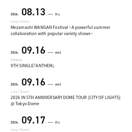
08.13
2026.
thu
Live／Event
Mezamashi WANGAN Festival ~A powerful summer
collaboration with popular variety shows~
09.16
2026.
wed
Release
9TH SINGLE『ANTHEM』
09.16
2026.
wed
Live／Event
2026 IN 5TH ANNIVERSARY DOME TOUR [CITY OF LIGHTS]
@ Tokyo Dome
09.17
2026.
thu
Live／Event