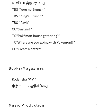
NTV「THE突破ファイル」
TBS "Yoru no Brunch"
TBS "King's Brunch"
TBS "Ravit"
CX “Sustain!”
TX "Pokémon house gathering?"
TX "Where are you going with Pokemon!?"
EX "Cream Nantara"
Books/Magazines
Kodansha "ViVi"
東京ニュース通信社「MG」
Music Production