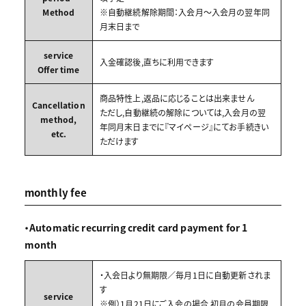
Method
※自動継続解除期間：入会月～入会月の翌年同
月末日まで
service
入金確認後,直ちに利用できます
Offer time
商品特性上,返品に応じることは出来ません
Cancellation
ただし,自動継続の解除については,入会月の翌
method,
年同月末日までに『マイページ』にてお手続きい
etc.
ただけます
monthly fee
・Automatic recurring credit card payment for 1
month
・入会日より無期限／毎月1日に自動更新されま
す
service
※例）1月21日にご入会の場合,初月の会員期限