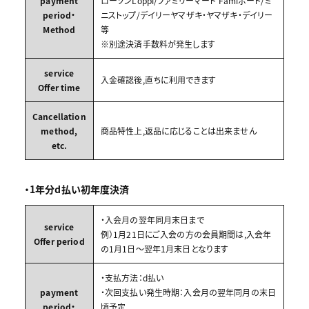
payment
ローソンLoppi/ファミリーマート Famiポート/ミ
period・
ニストップ/デイリーヤマザキ・ヤマザキ・デイリー
Method
等
※別途決済手数料が発生します
service
入金確認後,直ちに利用できます
Offer time
Cancellation
method,
商品特性上,返品に応じることは出来ません
etc.
・1年分d払い初年度決済
・入会月の翌年同月末日まで
service
例）1月21日にご入会の方の会員期間は,入会年
Offer period
の1月1日～翌年1月末日となります
・支払方法：d払い
payment
・次回支払い発生時期：入会月の翌年同月の末日
period・
頃予定