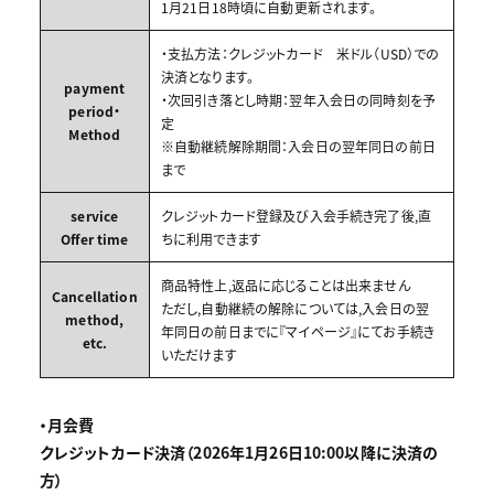
1月21日18時頃に自動更新されます。
・支払方法：クレジットカード 米ドル（USD）での
決済となります。
payment
・次回引き落とし時期：翌年入会日の同時刻を予
period・
定
Method
※自動継続解除期間：入会日の翌年同日の前日
まで
service
クレジットカード登録及び入会手続き完了後,直
Offer time
ちに利用できます
商品特性上,返品に応じることは出来ません
Cancellation
ただし,自動継続の解除については,入会日の翌
method,
年同日の前日までに『マイページ』にてお手続き
etc.
いただけます
・月会費
クレジットカード決済（2026年1月26日10:00以降に決済の
方）