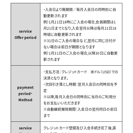
・入会日より無期限／毎月入会日の同時刻に自
動更新されます
例）1月21日18時にご入会の場合,会員期間は1
月21日までとなり,入会翌月以降は毎月21日18
service
時頃に自動更新されます
Offer period
※31日のご入会の場合など,翌月に同じ日付が
ない場合は前日が期限となります
例）1月31日のご入会の場合,以降30日に自動更
新されます
・支払方法：クレジットカード 米ドル（USD）での
決済となります。
・次回引き落とし時期：翌月入会日の同時刻を予
payment
定
period・
※以降,毎月入会日の同時刻に当月のご利用分
Method
をお支払いいただきます
※自動継続解除期間：入会日の翌月同日の前日
まで
service
クレジットカード登録及び入会手続き完了後,直