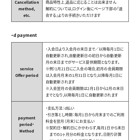
Cancellation
商品特性上,返品に応じることは出来ません
method,
解約については,ログイン後にページ下部の『退
etc.
会する』よりお手続きいただけます
・d payment
・入会日より入会月の末日まで／以降毎月1日に
自動更新され,自動更新日の初日から自動更新
月の末日までがサービス提供期間となります。
service
※例）1月21日にご入会の場合,初月の会員期限
Offer period
は入会月月末の1月31日となり,以降毎月1日に
自動更新されます
※入会翌月の会員期限は2月1日から2月の末日
までとなり,以降毎月1日に自動更新されます
・支払方法：d払い
・引き落とし時期：毎月1日から月末までのご利用
payment
料金を翌月（月末）にお支払い
period・
※契約日・解約日にかかわらず,毎月1日から末日
Method
までの1ヶ月分の料金となります。日割り計算