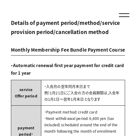
Details of payment period/method/service
provision period/cancellation method
Monthly Membership Fee Bundle Payment Course
・Automatic renewal first year payment for credit card
for 1 year
・入会月の翌年同月末日まで
service
例）1月21日にご入会の方の会員期間は,入会年
Offer period
の1月1日～翌年1月末日となります
・Payment method: credit card
・Next withdrawal period: 6,600 yen (tax
included) scheduled around the end of the
payment
month following the month of enrollment
period・