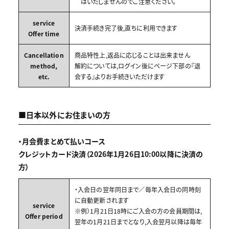
はいたしませんのでご注意ください。
service
決済手続き完了後,直ちに利用できます
Offer time
Cancellation
商品特性上,返品に応じることは出来ません
method,
解約については,ログイン後にページ下部の『退
etc.
会する』よりお手続きいただけます
■日本以外にお住まいの方
・月会費まとめて払いコース
クレジットカード決済（2026年1月26日10:00以降に決済の
方）
・入会日の翌年同日まで／毎年入会日の同時刻
に自動更新されます
service
※例）1月21日18時にご入会の方の会員期間は,
Offer period
翌年の1月21日までとなり,入会翌月以降は毎年