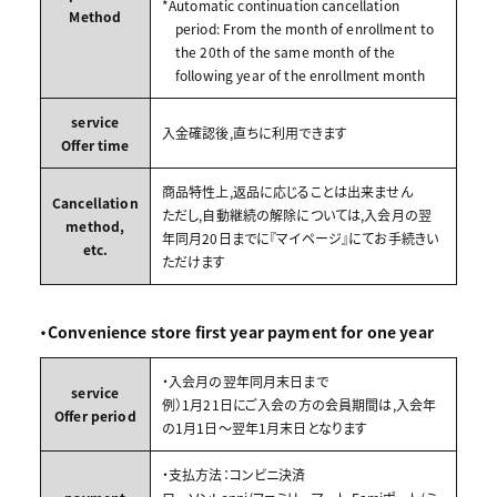
*Automatic continuation cancellation
Method
period: From the month of enrollment to
the 20th of the same month of the
following year of the enrollment month
service
入金確認後,直ちに利用できます
Offer time
商品特性上,返品に応じることは出来ません
Cancellation
ただし,自動継続の解除については,入会月の翌
method,
年同月20日までに『マイページ』にてお手続きい
etc.
ただけます
・Convenience store first year payment for one year
・入会月の翌年同月末日まで
service
例）1月21日にご入会の方の会員期間は,入会年
Offer period
の1月1日～翌年1月末日となります
・支払方法：コンビニ決済