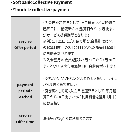
・Softbank Collective Payment
・Y!mobile collective payment
・入会日を起算日として1ヶ月後まで／以降毎月
起算日に自動更新され,起算日から1ヶ月後まで
がサービス提供期間となります
service
※例）1月21日にご入会の場合,会員期限は翌月
Offer period
の起算日前日の2月20日となり,以降毎月起算日
に自動更新されます
※入会翌月の会員期限は2月21日から3月20日
までとなり,以降毎月起算日に自動更新されます
・支払方法：ソフトバンクまとめて支払い／ワイモ
payment
バイルまとめて支払い
period・
・引き落とし時期：入会日を起算日として,毎月起
Method
算日から30日後までのご利用料金を翌月（月末）
にお支払い
service
決済完了後,直ちに利用できます
Offer time