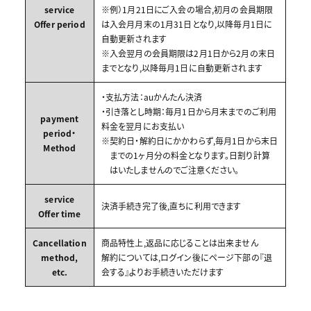
service
※例）1月21日にご入会の場合,初月の会員期限
Offer period
は入会月月末の1月31日となり,以降毎月1日に
自動更新されます
※入会翌月の会員期限は2月1日から2月の末日
までとなり,以降毎月1日に自動更新されます
・支払方法：auかんたん決済
・引き落とし時期：毎月1日から月末までのご利用
payment
料金を翌月にお支払い
period・
※契約日・解約日にかかわらず,毎月1日から末日
Method
までの1ヶ月分の料金となります。日割り計算
はいたしませんのでご注意ください。
service
決済手続き完了後,直ちに利用できます
Offer time
Cancellation
商品特性上,返品に応じることは出来ません
method,
解約については,ログイン後にページ下部の『退
etc.
会する』よりお手続きいただけます