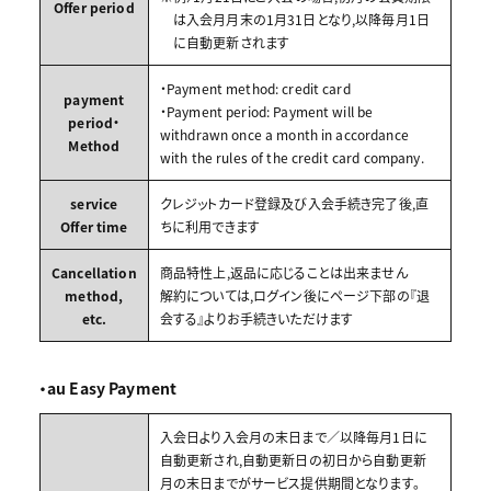
Offer period
は入会月月末の1月31日となり,以降毎月1日
に自動更新されます
・Payment method: credit card
payment
・Payment period: Payment will be
period・
withdrawn once a month in accordance
Method
with the rules of the credit card company.
service
クレジットカード登録及び入会手続き完了後,直
Offer time
ちに利用できます
Cancellation
商品特性上,返品に応じることは出来ません
method,
解約については,ログイン後にページ下部の『退
etc.
会する』よりお手続きいただけます
・au Easy Payment
入会日より入会月の末日まで／以降毎月1日に
自動更新され,自動更新日の初日から自動更新
月の末日までがサービス提供期間となります。