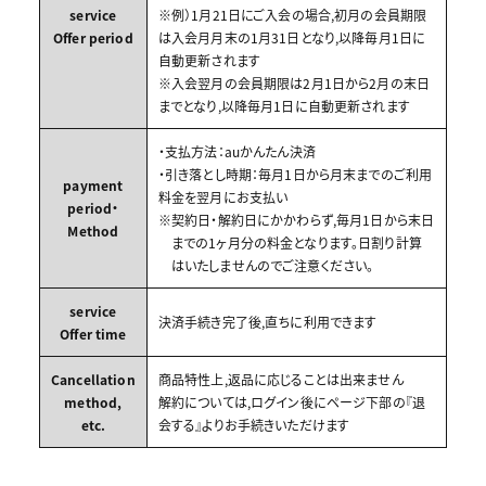
service
※例）1月21日にご入会の場合,初月の会員期限
Offer period
は入会月月末の1月31日となり,以降毎月1日に
自動更新されます
※入会翌月の会員期限は2月1日から2月の末日
までとなり,以降毎月1日に自動更新されます
・支払方法：auかんたん決済
・引き落とし時期：毎月1日から月末までのご利用
payment
料金を翌月にお支払い
period・
※契約日・解約日にかかわらず,毎月1日から末日
Method
までの1ヶ月分の料金となります。日割り計算
はいたしませんのでご注意ください。
service
決済手続き完了後,直ちに利用できます
Offer time
Cancellation
商品特性上,返品に応じることは出来ません
method,
解約については,ログイン後にページ下部の『退
etc.
会する』よりお手続きいただけます