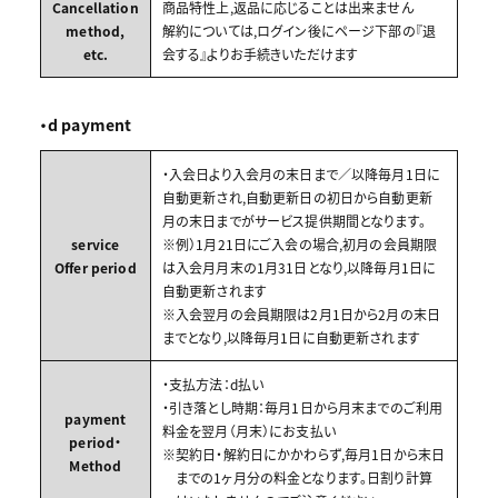
Cancellation
商品特性上,返品に応じることは出来ません
method,
解約については,ログイン後にページ下部の『退
etc.
会する』よりお手続きいただけます
・d payment
・入会日より入会月の末日まで／以降毎月1日に
自動更新され,自動更新日の初日から自動更新
月の末日までがサービス提供期間となります。
service
※例）1月21日にご入会の場合,初月の会員期限
Offer period
は入会月月末の1月31日となり,以降毎月1日に
自動更新されます
※入会翌月の会員期限は2月1日から2月の末日
までとなり,以降毎月1日に自動更新されます
・支払方法：d払い
・引き落とし時期：毎月1日から月末までのご利用
payment
料金を翌月（月末）にお支払い
period・
※契約日・解約日にかかわらず,毎月1日から末日
Method
までの1ヶ月分の料金となります。日割り計算