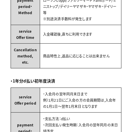
payment
ローソンLoppi/ファミリーマート Famiポート/ミ
period・
ニストップ/デイリーヤマザキ・ヤマザキ・デイリー
Method
等
※別途決済手数料が発生します
service
入金確認後,直ちに利用できます
Offer time
Cancellation
method,
商品特性上,返品に応じることは出来ません
etc.
・1年分d払い初年度決済
・入会月の翌年同月末日まで
service
例）1月21日にご入会の方の会員期間は,入会年
Offer period
の1月1日～翌年1月末日となります
・支払方法：d払い
payment
・次回支払い発生時期：入会月の翌年同月の末日
period・
頃予定