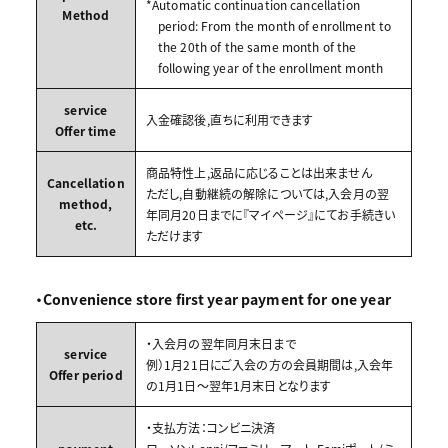
*Automatic continuation cancellation
Method
period: From the month of enrollment to
the 20th of the same month of the
following year of the enrollment month
service
入金確認後,直ちに利用できます
Offer time
商品特性上,返品に応じることは出来ません
Cancellation
ただし,自動継続の解除については,入会月の翌
method,
年同月20日までに『マイページ』にてお手続きい
etc.
ただけます
・Convenience store first year payment for one year
・入会月の翌年同月末日まで
service
例）1月21日にご入会の方の会員期間は,入会年
Offer period
の1月1日～翌年1月末日となります
・支払方法：コンビニ決済