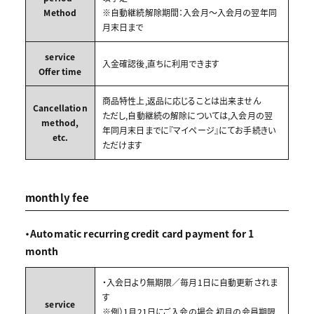
Method
※自動継続解除期間：入会月～入会月の翌年同
月末日まで
service
入金確認後,直ちに利用できます
Offer time
商品特性上,返品に応じることは出来ません
Cancellation
ただし,自動継続の解除については,入会月の翌
method,
年同月末日までに『マイページ』にてお手続きい
etc.
ただけます
monthly fee
・Automatic recurring credit card payment for 1
month
・入会日より無期限／毎月1日に自動更新されま
す
service
※例）1月21日にご入会の場合,初月の会員期限