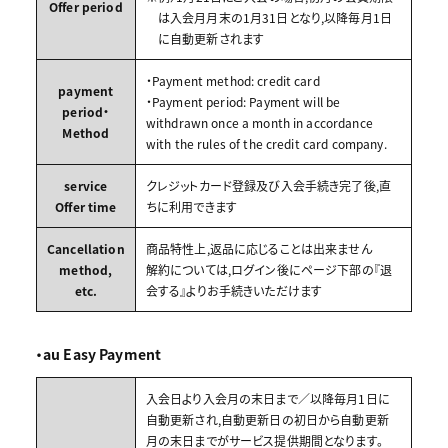
Offer period
は入会月月末の1月31日となり,以降毎月1日
に自動更新されます
・Payment method: credit card
payment
・Payment period: Payment will be
period・
withdrawn once a month in accordance
Method
with the rules of the credit card company.
service
クレジットカード登録及び入会手続き完了後,直
Offer time
ちに利用できます
Cancellation
商品特性上,返品に応じることは出来ません
method,
解約については,ログイン後にページ下部の『退
etc.
会する』よりお手続きいただけます
・au Easy Payment
入会日より入会月の末日まで／以降毎月1日に
自動更新され,自動更新日の初日から自動更新
月の末日までがサービス提供期間となります。