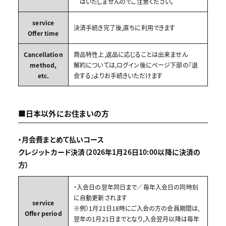
はいたしませんのでご注意ください。
service
決済手続き完了後,直ちに利用できます
Offer time
Cancellation
商品特性上,返品に応じることは出来ません
method,
解約については,ログイン後にページ下部の『退
etc.
会する』よりお手続きいただけます
■日本以外にお住まいの方
・月会費まとめて払いコース
クレジットカード決済（2026年1月26日10:00以降に決済の
方）
・入会日の翌年同日まで／毎年入会日の同時刻
に自動更新されます
service
※例）1月21日18時にご入会の方の会員期間は,
Offer period
翌年の1月21日までとなり,入会翌月以降は毎年