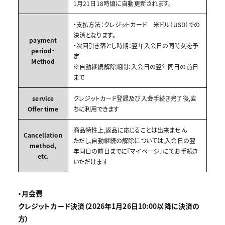
1月21日18時頃に自動更新されます。
・支払方法：クレジットカード 米ドル（USD）での
決済となります。
payment
・次回引き落とし時期：翌年入会日の同時刻を予
period・
定
Method
※自動継続解除期間：入会日の翌年同日の前日
まで
service
クレジットカード登録及び入会手続き完了後,直
Offer time
ちに利用できます
商品特性上,返品に応じることは出来ません
Cancellation
ただし,自動継続の解除については,入会日の翌
method,
年同日の前日までに『マイページ』にてお手続き
etc.
いただけます
・月会費
クレジットカード決済（2026年1月26日10:00以降に決済の
方）