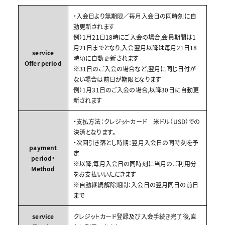
・入会日より無期限／毎月入会日の同時刻に自
動更新されます
例）1月21日18時にご入会の場合,会員期間は1
月21日までとなり,入会翌月以降は毎月21日18
service
時頃に自動更新されます
Offer period
※31日のご入会の場合など,翌月に同じ日付が
ない場合は前日が期限となります
例）1月31日のご入会の場合,以降30日に自動更
新されます
・支払方法：クレジットカード 米ドル（USD）での
決済となります。
・次回引き落とし時期：翌月入会日の同時刻を予
payment
定
period・
※以降,毎月入会日の同時刻に当月のご利用分
Method
をお支払いいただきます
※自動継続解除期間：入会日の翌月同日の前日
まで
service
クレジットカード登録及び入会手続き完了後,直