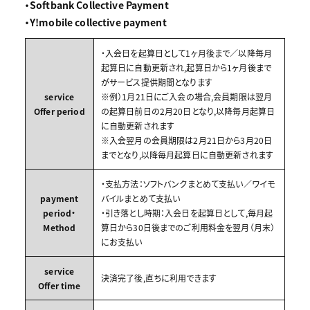
・Softbank Collective Payment
・Y!mobile collective payment
・入会日を起算日として1ヶ月後まで／以降毎月
起算日に自動更新され,起算日から1ヶ月後まで
がサービス提供期間となります
service
※例）1月21日にご入会の場合,会員期限は翌月
Offer period
の起算日前日の2月20日となり,以降毎月起算日
に自動更新されます
※入会翌月の会員期限は2月21日から3月20日
までとなり,以降毎月起算日に自動更新されます
・支払方法：ソフトバンクまとめて支払い／ワイモ
payment
バイルまとめて支払い
period・
・引き落とし時期：入会日を起算日として,毎月起
Method
算日から30日後までのご利用料金を翌月（月末）
にお支払い
service
決済完了後,直ちに利用できます
Offer time