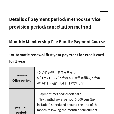
Details of payment period/method/service
provision period/cancellation method
Monthly Membership Fee Bundle Payment Course
・Automatic renewal first year payment for credit card
for 1 year
・入会月の翌年同月末日まで
service
例）1月21日にご入会の方の会員期間は,入会年
Offer period
の1月1日～翌年1月末日となります
・Payment method: credit card
・Next withdrawal period: 6,600 yen (tax
included) scheduled around the end of the
payment
month following the month of enrollment
period・