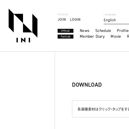
Fanclub
Language
JOIN
LOGIN
English
News
Schedule
Profile
Official
Member Diary
Movie
R
Fanclub
DOWNLOAD
各画像素材はクリック・タップをす