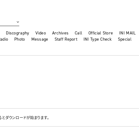
Discography
Video
Archives
Call
Official Store
INI MAIL
adio
Photo
Message
Staff Report
INI Type Check
Special
るとダウンロードが始まります。