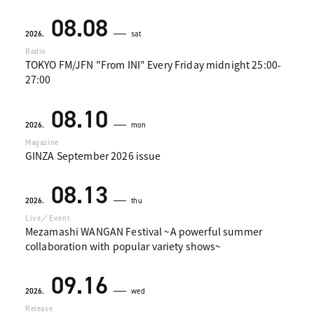
08.08
2026.
sat
Radio
TOKYO FM/JFN "From INI" Every Friday midnight 25:00-
27:00
08.10
2026.
mon
Magazine
GINZA September 2026 issue
08.13
2026.
thu
Live／Event
Mezamashi WANGAN Festival ~A powerful summer
collaboration with popular variety shows~
09.16
2026.
wed
Release