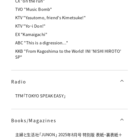
CX "on the run"
TVO "Music Bomb"
KTV "Yasutomo, friend's Kimetsuke!"
KTV "Yo~i Don!"
EX "Kamaigachi"
ABC "This is a digression..."
KKB "From Kagoshima to the World! INI 'NISHI HIROTO'
SP"
Radio
TFM「TOKYO SPEAK EASY」
Books/Magazines
主婦と生活社「JUNON」 2025年8月号 特別版 表紙・裏表紙＋