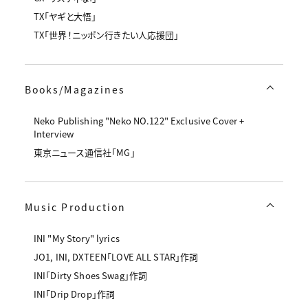
TX「ヤギと大悟」
TX「世界！ニッポン行きたい人応援団」
Books/Magazines
Neko Publishing "Neko NO.122" Exclusive Cover +
Interview
東京ニュース通信社「MG」
Music Production
INI "My Story" lyrics
JO1, INI, DXTEEN「LOVE ALL STAR」作詞
INI「Dirty Shoes Swag」作詞
INI「Drip Drop」作詞