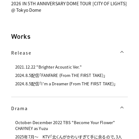
2026 IN 5TH ANNIVERSARY DOME TOUR [CITY OF LIGHTS]
@ Tokyo Dome
Works
Release
2021.12.22 "Brighter Acoustic Ver."
2024.8.5配信「FANFARE (From THE FIRST TAKE)」
2024.8.5配信「I’m a Dreamer (From THE FIRST TAKE)」
Drama
October-December 2022 TBS "Become Your Flower"
CHAYNEY as Yuzu
2025年7月〜 KTV「北くんがかわいすぎて手に余るので、3人