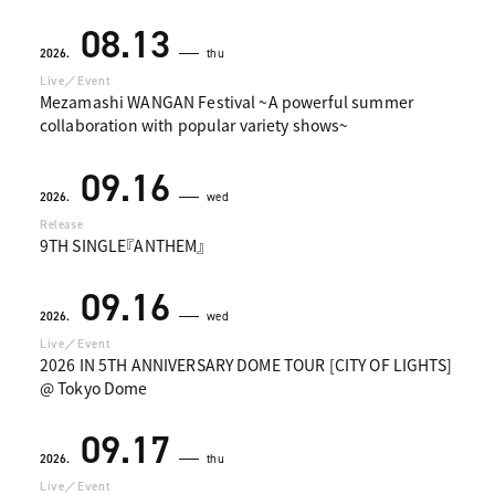
08.13
2026.
thu
Live／Event
Mezamashi WANGAN Festival ~A powerful summer
collaboration with popular variety shows~
09.16
2026.
wed
Release
9TH SINGLE『ANTHEM』
09.16
2026.
wed
Live／Event
2026 IN 5TH ANNIVERSARY DOME TOUR [CITY OF LIGHTS]
@ Tokyo Dome
09.17
2026.
thu
Live／Event