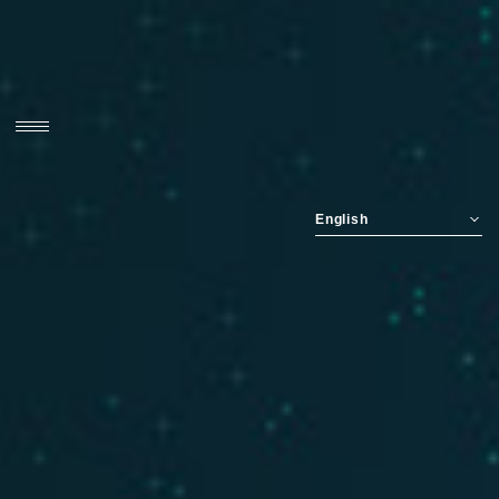
English