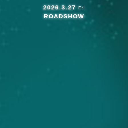
2026.3.27
Fri
ROADSHOW