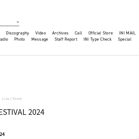
Discography
Video
Archives
Call
Official Store
INI MAIL
adio
Photo
Message
Staff Report
INI Type Check
Special
Live／Event
ESTIVAL 2024
24