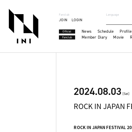
Fanclub
Language
JOIN
LOGIN
News
Schedule
Profile
Official
Member Diary
Movie
R
Fanclub
2024.08.03
[Sat]
ROCK IN JAPAN F
ROCK IN JAPAN FESTIVAL 20