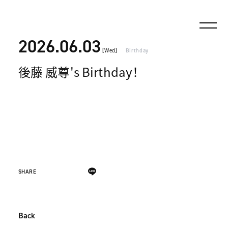
2026.06.03
[Wed]
Birthday
後藤 威尊's Birthday！
SHARE
Back