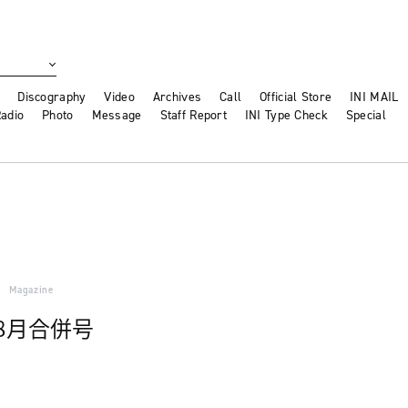
Discography
Video
Archives
Call
Official Store
INI MAIL
adio
Photo
Message
Staff Report
INI Type Check
Special
Magazine
7・8月合併号