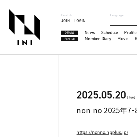
Fanclub
Language
JOIN
LOGIN
News
Schedule
Profile
Official
Member Diary
Movie
R
Fanclub
2025.05.20
[Tue]
non-no 2025年
https://nonno.hpplus.jp/