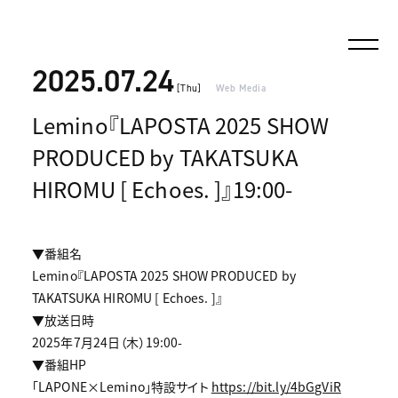
2025.07.24
[Thu]
Web Media
Lemino『LAPOSTA 2025 SHOW
PRODUCED by TAKATSUKA
HIROMU [ Echoes. ]』19:00-
▼番組名
Lemino『LAPOSTA 2025 SHOW PRODUCED by
TAKATSUKA HIROMU [ Echoes. ]』
▼放送日時
2025年7月24日（木）19:00-
▼番組HP
「LAPONE×Lemino」特設サイト
https://bit.ly/4bGgViR