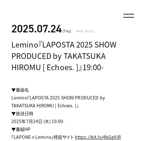
2025.07.24
[Thu]
Web Media
Lemino『LAPOSTA 2025 SHOW
PRODUCED by TAKATSUKA
HIROMU [ Echoes. ]』19:00-
▼番組名
Lemino『LAPOSTA 2025 SHOW PRODUCED by
TAKATSUKA HIROMU [ Echoes. ]』
▼放送日時
2025年7月24日（木）19:00-
▼番組HP
「LAPONE×Lemino」特設サイト
https://bit.ly/4bGgViR