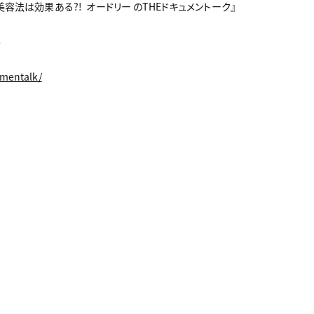
容法は効果ある?! オードリー のTHEドキュメントーク』
4
umentalk/