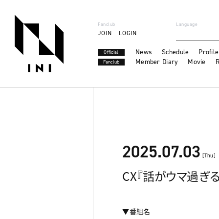
Fanclub
Language
JOIN
LOGIN
News
Schedule
Profile
Official
Member Diary
Movie
R
Fanclub
2025.07.03
[Thu]
CX『話がウマ過ぎる
▼番組名