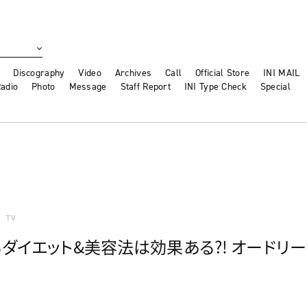
Discography
Video
Archives
Call
Official Store
INI MAIL
adio
Photo
Message
Staff Report
INI Type Check
Special
TV
ダイエット&美容法は効果ある?! オードリー のT