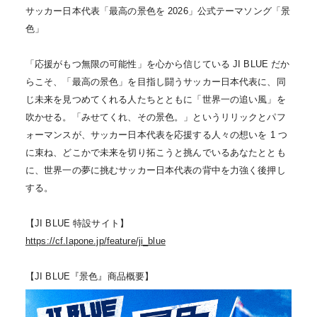
サッカー日本代表「最高の景色を 2026」公式テーマソング「景
色」
「応援がもつ無限の可能性」を心から信じている JI BLUE だか
らこそ、「最高の景色」を目指し闘うサッカー日本代表に、同
じ未来を見つめてくれる人たちとともに「世界一の追い風」を
吹かせる。「みせてくれ、その景色。」というリリックとパフ
ォーマンスが、サッカー日本代表を応援する人々の想いを 1 つ
に束ね、どこかで未来を切り拓こうと挑んでいるあなたととも
に、世界一の夢に挑むサッカー日本代表の背中を力強く後押し
する。
【JI BLUE 特設サイト】
https://cf.lapone.jp/feature/ji_blue
【JI BLUE『景色』商品概要】