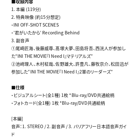
■収録内容
1. 本編 (119分)
2. 特典映像 (約15分想定)
・INI OFF-SHOT SCENES
・’君がいたから’ Recording Behind
3. 副音声
①尾崎匠海、後藤威尊、髙塚大夢、田島将吾、西洸人が参加し
た“INI THE MOVIE『I Need I』マテリアルズ”
②池﨑理人、木村柾哉、佐野雄大、許豊凡、藤牧京介、松田迅が
参加した“INI THE MOVIE『I Need I』2軍のリーダーズ”
■仕様
・ビジュアルシート(全1種) 1枚 *Blu-ray/DVD共通絵柄
・フォトカード(全1種) 1枚 *Blu-ray/DVD共通絵柄
[本編]
音声：1. STEREO / 2. 副音声 / 3. バリアフリー日本語音声ガイ
ド