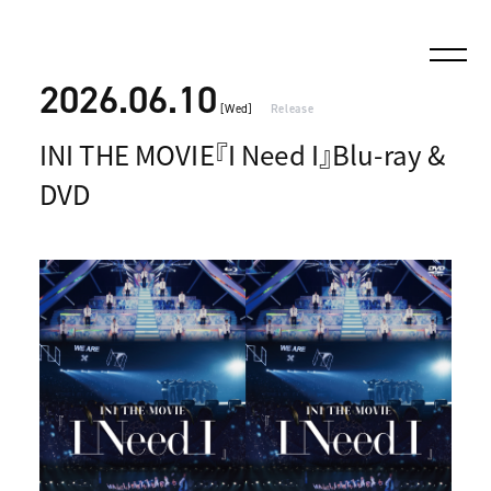
2026.06.10
[Wed]
Release
INI THE MOVIE『I Need I』Blu-ray &
DVD