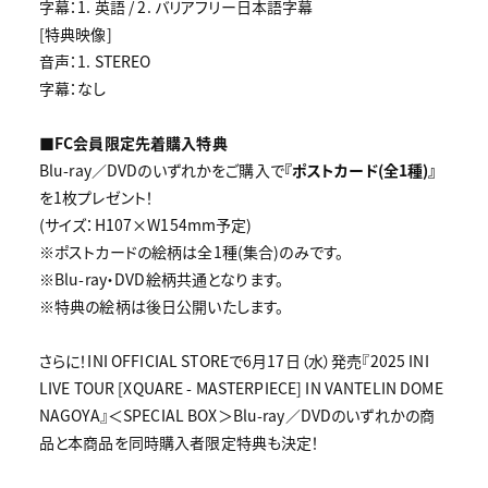
字幕：1. 英語 / 2. バリアフリー日本語字幕
[特典映像]
音声：1. STEREO
字幕：なし
■FC会員限定先着購入特典
Blu-ray／DVDのいずれかをご購入で
『ポストカード(全1種)』
を1枚プレゼント！
(サイズ：H107×W154mm予定)
※ポストカードの絵柄は全1種(集合)のみです。
※Blu-ray・DVD絵柄共通となります。
※特典の絵柄は後日公開いたします。
さらに！INI OFFICIAL STOREで6月17日（水）発売『2025 INI
LIVE TOUR [XQUARE - MASTERPIECE] IN VANTELIN DOME
NAGOYA』＜SPECIAL BOX＞Blu-ray／DVDのいずれかの商
品と本商品を同時購入者限定特典も決定！