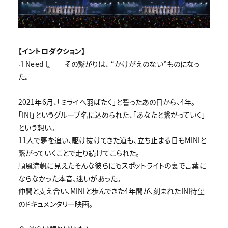
【イントロダクション】
『I Need I』——その繋がりは、 “かけがえのない”ものになっ
た。
2021年6月、「ミライへ羽ばたく」と誓ったあの日から、4年。
「INI」というグループ名に込められた、「あなたと繋がっていく」
という想い。
11人で夢を追い、駆け抜けてきた道も、立ち止まる日もMINIと
繋がっていくことで走り続けてこられた。
順風満帆に見えたそんな彼らにもスポットライトの裏で言葉に
ならなかった本音、迷いがあった。
仲間と支え合い、MINIと歩んできた4年間が、刻まれたINI待望
のドキュメンタリー映画。