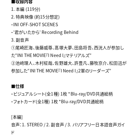
■収録内容
1. 本編 (119分)
2. 特典映像 (約15分想定)
・INI OFF-SHOT SCENES
・’君がいたから’ Recording Behind
3. 副音声
①尾崎匠海、後藤威尊、髙塚大夢、田島将吾、西洸人が参加し
た“INI THE MOVIE『I Need I』マテリアルズ”
②池﨑理人、木村柾哉、佐野雄大、許豊凡、藤牧京介、松田迅が
参加した“INI THE MOVIE『I Need I』2軍のリーダーズ”
■仕様
・ビジュアルシート(全1種) 1枚 *Blu-ray/DVD共通絵柄
・フォトカード(全1種) 1枚 *Blu-ray/DVD共通絵柄
[本編]
音声：1. STEREO / 2. 副音声 / 3. バリアフリー日本語音声ガイ
ド