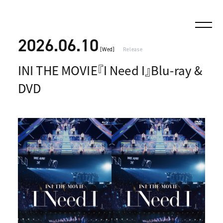
2026.06.10
[Wed]
Release
INI THE MOVIE『I Need I』Blu-ray &
DVD