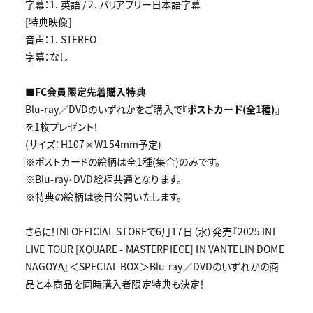
字幕：1. 英語 / 2. バリアフリー日本語字幕
[特典映像]
音声：1. STEREO
字幕：なし
■FC会員限定先着購入特典
Blu-ray／DVDのいずれかをご購入で
『ポストカード(全1種)』
を1枚プレゼント！
(サイズ：H107×W154mm予定)
※ポストカードの絵柄は全1種(集合)のみです。
※Blu-ray・DVD絵柄共通となります。
※特典の絵柄は後日公開いたします。
さらに！INI OFFICIAL STOREで6月17日（水）発売『2025 INI
LIVE TOUR [XQUARE - MASTERPIECE] IN VANTELIN DOME
NAGOYA』＜SPECIAL BOX＞Blu-ray／DVDのいずれかの商
品と本商品を同時購入者限定特典も決定！