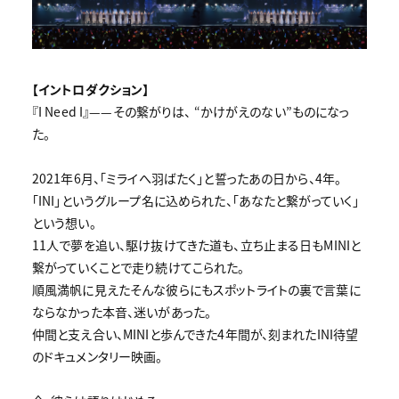
【イントロダクション】
『I Need I』——その繋がりは、 “かけがえのない”ものになっ
た。
2021年6月、「ミライへ羽ばたく」と誓ったあの日から、4年。
「INI」というグループ名に込められた、「あなたと繋がっていく」
という想い。
11人で夢を追い、駆け抜けてきた道も、立ち止まる日もMINIと
繋がっていくことで走り続けてこられた。
順風満帆に見えたそんな彼らにもスポットライトの裏で言葉に
ならなかった本音、迷いがあった。
仲間と支え合い、MINIと歩んできた4年間が、刻まれたINI待望
のドキュメンタリー映画。