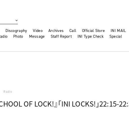
Discography
Video
Archives
Call
Official Store
INI MAIL
adio
Photo
Message
Staff Report
INI Type Check
Special
Radio
HOOL OF LOCK!』「INI LOCKS!」22:15-22: