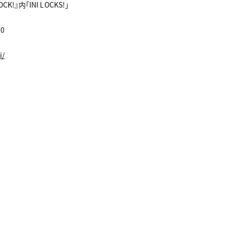
OCK!』内「INI LOCKS!」
30
i/