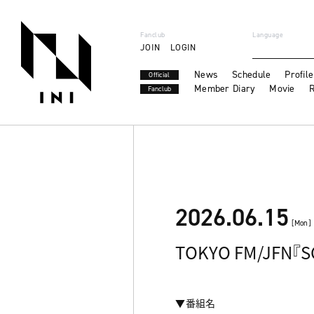
Fanclub
Language
JOIN
LOGIN
News
Schedule
Profile
Official
Member Diary
Movie
R
Fanclub
2026.06.15
[Mon]
TOKYO FM/JFN『SC
▼番組名