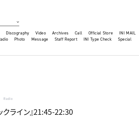
Discography
Video
Archives
Call
Official Store
INI MAIL
adio
Photo
Message
Staff Report
INI Type Check
Special
Radio
クライン』21:45-22:30