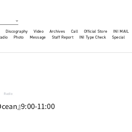
Discography
Video
Archives
Call
Official Store
INI MAIL
adio
Photo
Message
Staff Report
INI Type Check
Special
Radio
cean』9:00-11:00