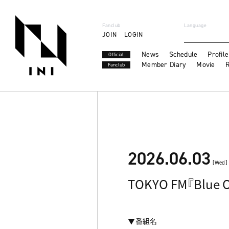
Fanclub
Language
JOIN
LOGIN
News
Schedule
Profile
Official
Member Diary
Movie
R
Fanclub
2026.06.03
[Wed]
TOKYO FM『Blue O
▼番組名