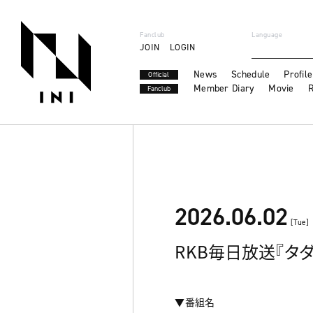
Fanclub
Language
JOIN
LOGIN
News
Schedule
Profile
Official
Member Diary
Movie
R
Fanclub
2026.06.02
[Tue]
RKB毎日放送『タダイマ
▼番組名