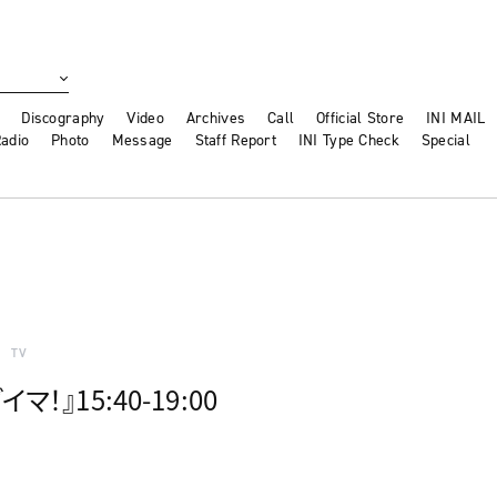
Discography
Video
Archives
Call
Official Store
INI MAIL
adio
Photo
Message
Staff Report
INI Type Check
Special
TV
！』15:40-19:00