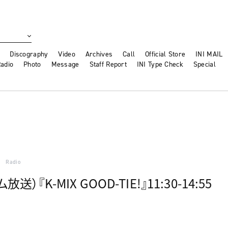
Discography
Video
Archives
Call
Official Store
INI MAIL
adio
Photo
Message
Staff Report
INI Type Check
Special
Radio
送）『K-MIX GOOD-TIE!』11:30-14:55