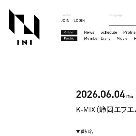
Fanclub
Language
JOIN
LOGIN
News
Schedule
Profile
Official
Member Diary
Movie
R
Fanclub
2026.06.04
[Thu]
K-MIX（静岡エフエム放
▼番組名