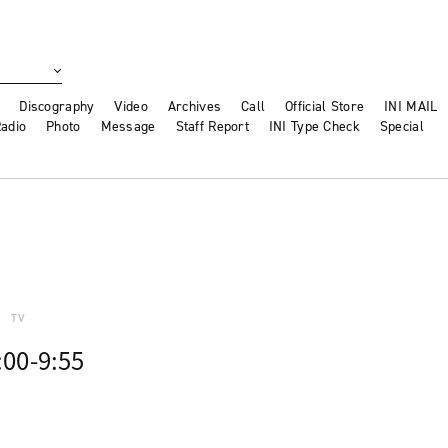
Discography
Video
Archives
Call
Official Store
INI MAIL
adio
Photo
Message
Staff Report
INI Type Check
Special
TV
0-9:55