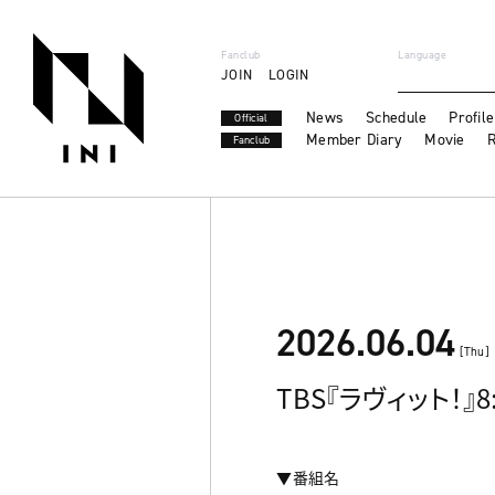
Fanclub
Language
JOIN
LOGIN
News
Schedule
Profile
Official
Member Diary
Movie
R
Fanclub
2026.06.04
[Thu]
TBS『ラヴィット！』8:0
▼番組名