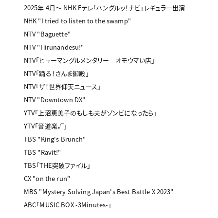
2025年 4月〜 NHK Eテレ「ハングルッ！ナビ」レギュラー出演
NHK "I tried to listen to the swamp"
NTV "Baguette"
NTV "Hirunandesu!"
NTV「ヒューマングルメンタリー オモウマい店」
NTV「踊る！さんま御殿」
NTV「ザ！世界仰天ニュース」
NTV "Downtown DX"
YTV「上沼恵美子のもしも夫がゾンビになったら」
YTV「音道楽√」
TBS "King's Brunch"
TBS "Ravit!"
TBS「THE突破ファイル」
CX "on the run"
MBS "Mystery Solving Japan's Best Battle X 2023"
ABC「MUSIC BOX -3Minutes-」