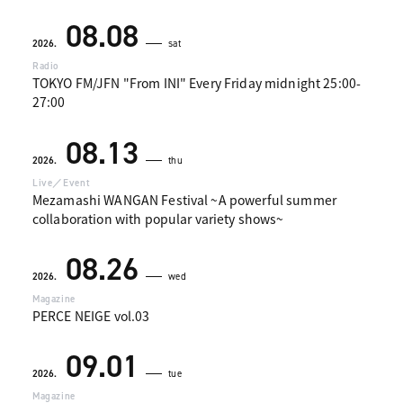
08.08
2026.
sat
Radio
TOKYO FM/JFN "From INI" Every Friday midnight 25:00-
27:00
08.13
2026.
thu
Live／Event
Mezamashi WANGAN Festival ~A powerful summer
collaboration with popular variety shows~
08.26
2026.
wed
Magazine
PERCE NEIGE vol.03
09.01
2026.
tue
Magazine