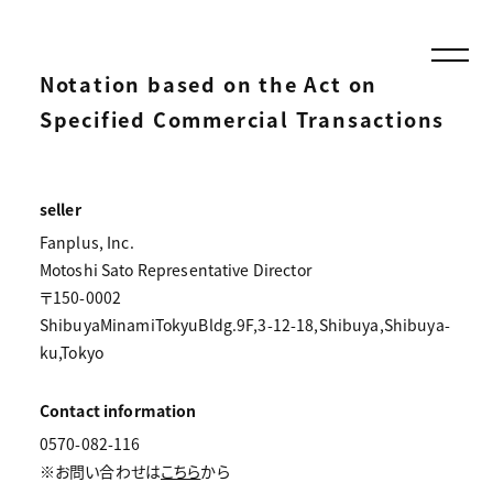
Notation based on the Act on
Specified Commercial Transactions
seller
Fanplus, Inc.
Motoshi Sato Representative Director
〒150-0002
ShibuyaMinamiTokyuBldg.9F,3-12-18,Shibuya,Shibuya-
ku,Tokyo
Contact information
0570-082-116
※お問い合わせは
こちら
から